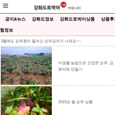
공지&뉴스
강화도정보
강화도토박이상품
상품후
험정보
3월에도 순무청이 들어간 순무김치가 나와요~~
미생물 농법으로 건강한 순무, 강
화약쑥 만들기
2023년 봄 순무 상황