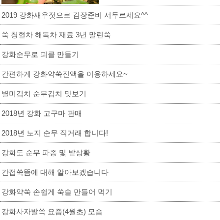
2019 강화새우젓으로 김장준비 서두르세요^^
쑥 청혈차 해독차 재료 3년 말린쑥
강화순무로 피클 만들기
간편하게 강화약쑥진액을 이용하세요~
별미김치 순무김치 맛보기
2018년 강화 고구마 판매
2018년 노지 순무 직거래 합니다!
강화도 순무 파종 및 밭상황
간접쑥뜸에 대해 알아보겠습니다
강화약쑥 손쉽게 쑥술 만들어 먹기
강화사자발쑥 요즘(4월초) 모습